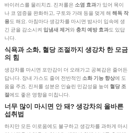
바이러스를 물리치죠. 진저롤은
소염 효과
가 있어 목이
나 코 염증을 완화하고, 구토와 가래 등을 멎게 해
해독 작
용
도 해요. 아침마다 생강차를 마시면 밤사이 입속에 생
긴 균을 감소시켜
입냄새 제거
와
충치 예방 효과
도 있답
니다.
식욕과 소화, 혈당 조절까지 생강차 한 모금
의 힘
생강차를 마시면 포만감이 더 오래가고 공복감은 줄어든
답니다. 장내 가스도 줄여 전반적인
소화 기능 향상
에 도
움을 주죠. 진저롤 성분은 인슐린 민감성을 높여
혈당 조
절
에도 좋은 영향을 미칩니다.
너무 많이 마시면 안 돼? 생강차의 올바른
섭취법
하지만 모든 이로움에도 불구하고 생강차를 과하게 마시