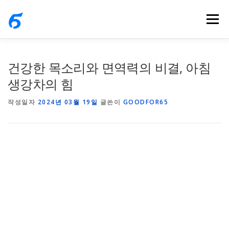
내
메뉴
용
으
로
바
건강한 목소리와 면역력의 비결, 아침
로
생강차의 힘
가
작성일자
2024년 03월 19일
글쓴이
GOODFOR65
기