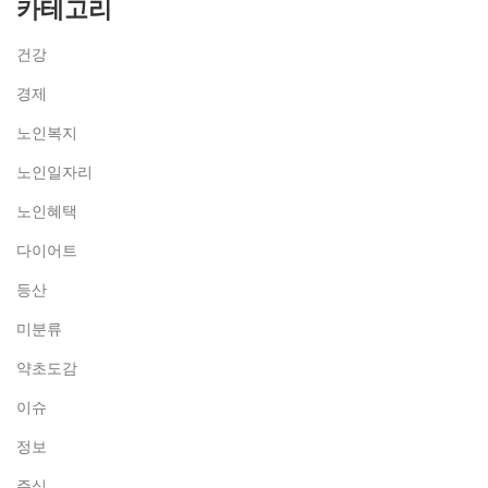
카테고리
건강
경제
노인복지
노인일자리
노인혜택
다이어트
등산
미분류
약초도감
이슈
정보
주식