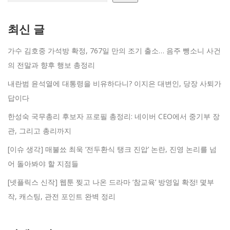
최신 글
가수 김호중 가석방 확정, 767일 만의 조기 출소… 음주 뺑소니 사건
의 전말과 향후 행보 총정리
내란범 윤석열에 대통령을 비유하다니? 이지은 대변인, 당장 사퇴가
답이다
한성숙 국무총리 후보자 프로필 총정리: 네이버 CEO에서 중기부 장
관, 그리고 총리까지
[이슈 생각] 매불쑈 최욱 ‘전두환식 탱크 진압’ 논란, 진영 논리를 넘
어 돌아봐야 할 지점들
[넷플릭스 신작] 웹툰 찢고 나온 드라마 ‘참교육’ 방영일 확정! 몇부
작, 캐스팅, 관전 포인트 완벽 정리