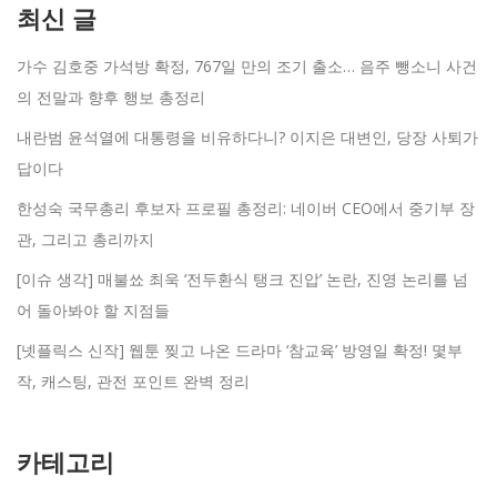
최신 글
가수 김호중 가석방 확정, 767일 만의 조기 출소… 음주 뺑소니 사건
의 전말과 향후 행보 총정리
내란범 윤석열에 대통령을 비유하다니? 이지은 대변인, 당장 사퇴가
답이다
한성숙 국무총리 후보자 프로필 총정리: 네이버 CEO에서 중기부 장
관, 그리고 총리까지
[이슈 생각] 매불쑈 최욱 ‘전두환식 탱크 진압’ 논란, 진영 논리를 넘
어 돌아봐야 할 지점들
[넷플릭스 신작] 웹툰 찢고 나온 드라마 ‘참교육’ 방영일 확정! 몇부
작, 캐스팅, 관전 포인트 완벽 정리
카테고리