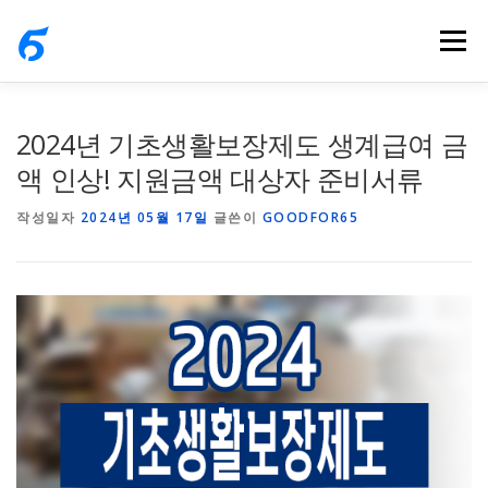
내
메뉴
용
으
로
바
2024년 기초생활보장제도 생계급여 금
로
액 인상! 지원금액 대상자 준비서류
가
작성일자
2024년 05월 17일
글쓴이
GOODFOR65
기