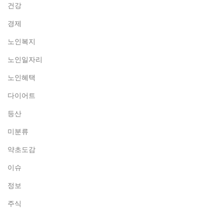
건강
경제
노인복지
노인일자리
노인혜택
다이어트
등산
미분류
약초도감
이슈
정보
주식