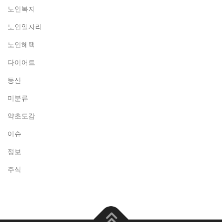
노인복지
노인일자리
노인혜택
다이어트
등산
미분류
약초도감
이슈
정보
주식