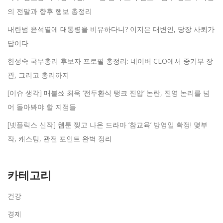
의 전말과 향후 행보 총정리
내란범 윤석열에 대통령을 비유하다니? 이지은 대변인, 당장 사퇴가
답이다
한성숙 국무총리 후보자 프로필 총정리: 네이버 CEO에서 중기부 장
관, 그리고 총리까지
[이슈 생각] 매불쑈 최욱 ‘전두환식 탱크 진압’ 논란, 진영 논리를 넘
어 돌아봐야 할 지점들
[넷플릭스 신작] 웹툰 찢고 나온 드라마 ‘참교육’ 방영일 확정! 몇부
작, 캐스팅, 관전 포인트 완벽 정리
카테고리
건강
경제