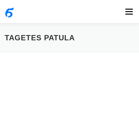
내
메뉴
용
으
로
TAGETES PATULA
바
로
가
기