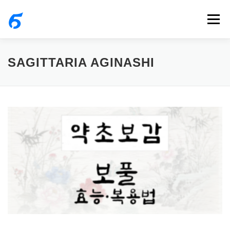
내
메뉴
용
으
로
SAGITTARIA AGINASHI
바
로
가
기