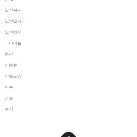
노인복지
노인일자리
노인혜택
다이어트
등산
미분류
약초도감
이슈
정보
주식