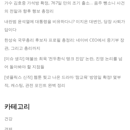
가수 김호중 가석방 확정, 767일 만의 조기 출소… 음주 뺑소니 사건
의 전말과 향후 행보 총정리
내란범 윤석열에 대통령을 비유하다니? 이지은 대변인, 당장 사퇴가
답이다
한성숙 국무총리 후보자 프로필 총정리: 네이버 CEO에서 중기부 장
관, 그리고 총리까지
[이슈 생각] 매불쑈 최욱 ‘전두환식 탱크 진압’ 논란, 진영 논리를 넘
어 돌아봐야 할 지점들
[넷플릭스 신작] 웹툰 찢고 나온 드라마 ‘참교육’ 방영일 확정! 몇부
작, 캐스팅, 관전 포인트 완벽 정리
카테고리
건강
경제