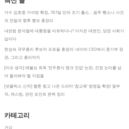
최신 글
가수 김호중 가석방 확정, 767일 만의 조기 출소… 음주 뺑소니 사건
의 전말과 향후 행보 총정리
내란범 윤석열에 대통령을 비유하다니? 이지은 대변인, 당장 사퇴가
답이다
한성숙 국무총리 후보자 프로필 총정리: 네이버 CEO에서 중기부 장
관, 그리고 총리까지
[이슈 생각] 매불쑈 최욱 ‘전두환식 탱크 진압’ 논란, 진영 논리를 넘
어 돌아봐야 할 지점들
[넷플릭스 신작] 웹툰 찢고 나온 드라마 ‘참교육’ 방영일 확정! 몇부
작, 캐스팅, 관전 포인트 완벽 정리
카테고리
건강