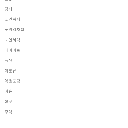
경제
노인복지
노인일자리
노인혜택
다이어트
등산
미분류
약초도감
이슈
정보
주식