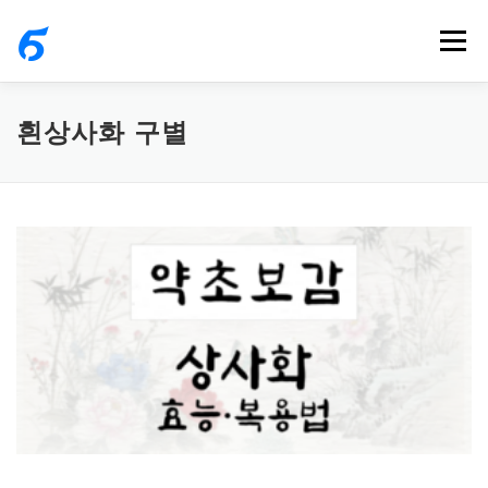
내
메뉴
용
으
로
흰상사화 구별
바
로
가
기