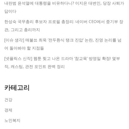
내란범 윤석열에 대통령을 비유하다니? 이지은 대변인, 당장 사퇴가
답이다
한성숙 국무총리 후보자 프로필 총정리: 네이버 CEO에서 중기부 장
관, 그리고 총리까지
[이슈 생각] 매불쑈 최욱 ‘전두환식 탱크 진압’ 논란, 진영 논리를 넘
어 돌아봐야 할 지점들
[넷플릭스 신작] 웹툰 찢고 나온 드라마 ‘참교육’ 방영일 확정! 몇부
작, 캐스팅, 관전 포인트 완벽 정리
카테고리
건강
경제
노인복지