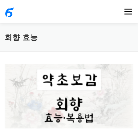
내
메뉴
용
으
로
회향 효능
바
로
가
기