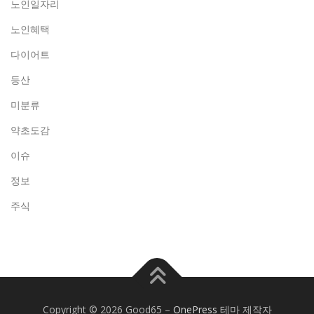
노인일자리
노인혜택
다이어트
등산
미분류
약초도감
이슈
정보
주식
Copyright © 2026 Good65
–
OnePress
테마 제작자