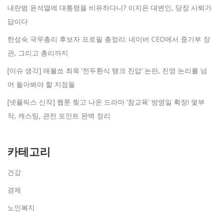
내란범 윤석열에 대통령을 비유하다니? 이지은 대변인, 당장 사퇴가
답이다
한성숙 국무총리 후보자 프로필 총정리: 네이버 CEO에서 중기부 장
관, 그리고 총리까지
[이슈 생각] 매불쑈 최욱 ‘전두환식 탱크 진압’ 논란, 진영 논리를 넘
어 돌아봐야 할 지점들
[넷플릭스 신작] 웹툰 찢고 나온 드라마 ‘참교육’ 방영일 확정! 몇부
작, 캐스팅, 관전 포인트 완벽 정리
카테고리
건강
경제
노인복지