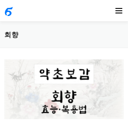
내
메뉴
용
으
로
회향
바
로
가
기