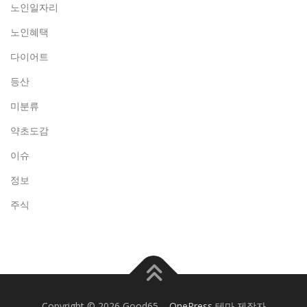
노인일자리
노인혜택
다이어트
등산
미분류
약초도감
이슈
정보
주식
Copyright © 2026 Good65
–
OnePress
테마 제작자