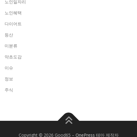
노인일자리
노인혜택
다이어트
등산
미분류
약초도감
이슈
정보
주식
Copyright © 2026 Good65
–
OnePress
테마 제작자