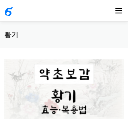
내
메뉴
용
으
로
황기
바
로
가
기