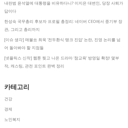
내란범 윤석열에 대통령을 비유하다니? 이지은 대변인, 당장 사퇴가
답이다
한성숙 국무총리 후보자 프로필 총정리: 네이버 CEO에서 중기부 장
관, 그리고 총리까지
[이슈 생각] 매불쑈 최욱 ‘전두환식 탱크 진압’ 논란, 진영 논리를 넘
어 돌아봐야 할 지점들
[넷플릭스 신작] 웹툰 찢고 나온 드라마 ‘참교육’ 방영일 확정! 몇부
작, 캐스팅, 관전 포인트 완벽 정리
카테고리
건강
경제
노인복지