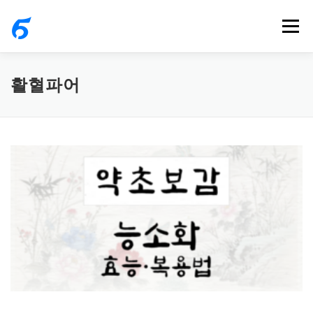
내
메뉴
용
으
로
활혈파어
바
로
가
기