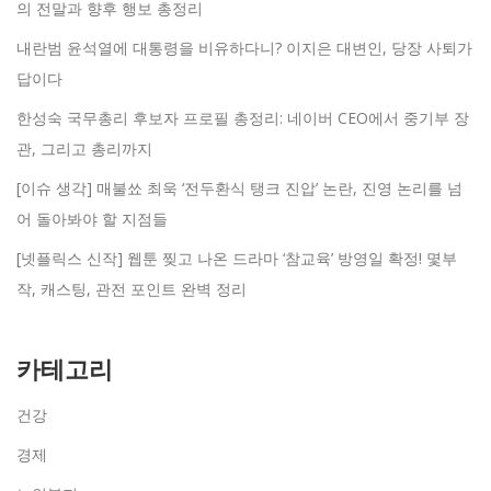
의 전말과 향후 행보 총정리
내란범 윤석열에 대통령을 비유하다니? 이지은 대변인, 당장 사퇴가
답이다
한성숙 국무총리 후보자 프로필 총정리: 네이버 CEO에서 중기부 장
관, 그리고 총리까지
[이슈 생각] 매불쑈 최욱 ‘전두환식 탱크 진압’ 논란, 진영 논리를 넘
어 돌아봐야 할 지점들
[넷플릭스 신작] 웹툰 찢고 나온 드라마 ‘참교육’ 방영일 확정! 몇부
작, 캐스팅, 관전 포인트 완벽 정리
카테고리
건강
경제