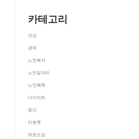
카테고리
건강
경제
노인복지
노인일자리
노인혜택
다이어트
등산
미분류
약초도감