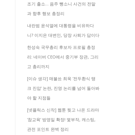
조기 출소… 음주 뺑소니 사건의 전말
과 향후 행보 총정리
내란범 윤석열에 대통령을 비유하다
니? 이지은 대변인, 당장 사퇴가 답이다
한성숙 국무총리 후보자 프로필 총정
리: 네이버 CEO에서 중기부 장관, 그리
고 총리까지
[이슈 생각] 매불쑈 최욱 ‘전두환식 탱
크 진압’ 논란, 진영 논리를 넘어 돌아봐
야 할 지점들
[넷플릭스 신작] 웹툰 찢고 나온 드라마
‘참교육’ 방영일 확정! 몇부작, 캐스팅,
관전 포인트 완벽 정리