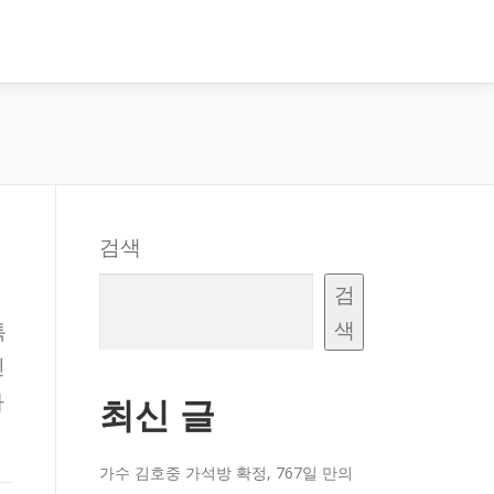
검색
검
색
특
인
하
최신 글
가수 김호중 가석방 확정, 767일 만의