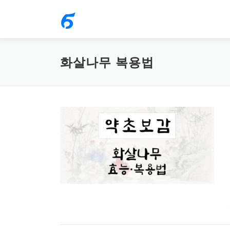
내
용
으
로
화살나무 복용법
바
로
가
기