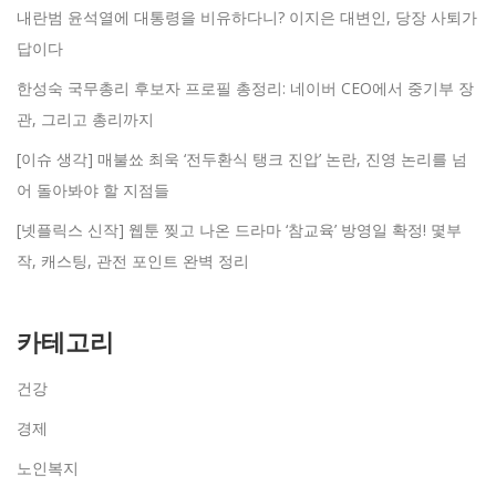
내란범 윤석열에 대통령을 비유하다니? 이지은 대변인, 당장 사퇴가
답이다
한성숙 국무총리 후보자 프로필 총정리: 네이버 CEO에서 중기부 장
관, 그리고 총리까지
[이슈 생각] 매불쑈 최욱 ‘전두환식 탱크 진압’ 논란, 진영 논리를 넘
어 돌아봐야 할 지점들
[넷플릭스 신작] 웹툰 찢고 나온 드라마 ‘참교육’ 방영일 확정! 몇부
작, 캐스팅, 관전 포인트 완벽 정리
카테고리
건강
경제
노인복지