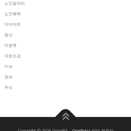
노인일자리
노인혜택
다이어트
등산
미분류
약초도감
이슈
정보
주식
Copyright © 2026 Good65
–
OnePress
테마 제작자