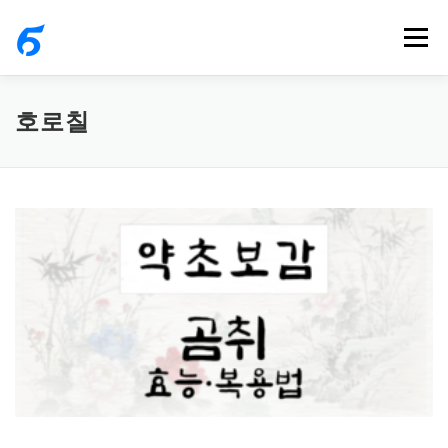
내
메뉴
용
으
로
호로칠
바
로
가
기