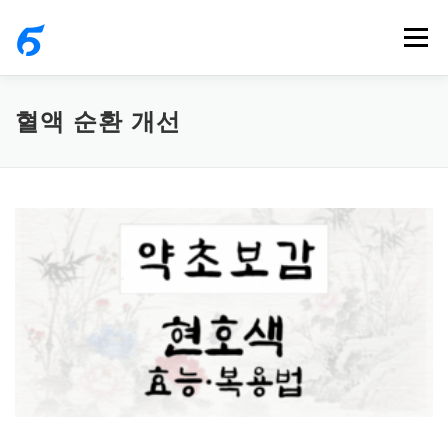
내
메뉴
용
으
로
혈액 순환 개선
바
로
가
기