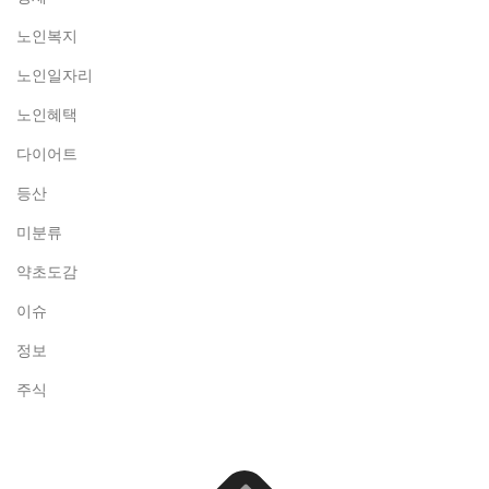
노인복지
노인일자리
노인혜택
다이어트
등산
미분류
약초도감
이슈
정보
주식