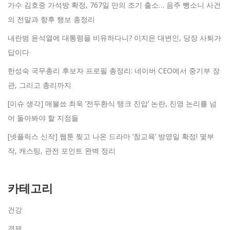
가수 김호중 가석방 확정, 767일 만의 조기 출소… 음주 뺑소니 사건
의 전말과 향후 행보 총정리
내란범 윤석열에 대통령을 비유하다니? 이지은 대변인, 당장 사퇴가
답이다
한성숙 국무총리 후보자 프로필 총정리: 네이버 CEO에서 중기부 장
관, 그리고 총리까지
[이슈 생각] 매불쑈 최욱 ‘전두환식 탱크 진압’ 논란, 진영 논리를 넘
어 돌아봐야 할 지점들
[넷플릭스 신작] 웹툰 찢고 나온 드라마 ‘참교육’ 방영일 확정! 몇부
작, 캐스팅, 관전 포인트 완벽 정리
카테고리
건강
경제