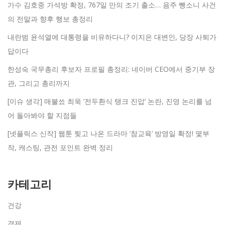
가수 김호중 가석방 확정, 767일 만의 조기 출소… 음주 뺑소니 사건
의 전말과 향후 행보 총정리
내란범 윤석열에 대통령을 비유하다니? 이지은 대변인, 당장 사퇴가
답이다
한성숙 국무총리 후보자 프로필 총정리: 네이버 CEO에서 중기부 장
관, 그리고 총리까지
[이슈 생각] 매불쑈 최욱 ‘전두환식 탱크 진압’ 논란, 진영 논리를 넘
어 돌아봐야 할 지점들
[넷플릭스 신작] 웹툰 찢고 나온 드라마 ‘참교육’ 방영일 확정! 몇부
작, 캐스팅, 관전 포인트 완벽 정리
카테고리
건강
경제