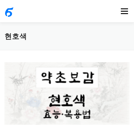
내
메뉴
용
으
로
현호색
바
로
가
기