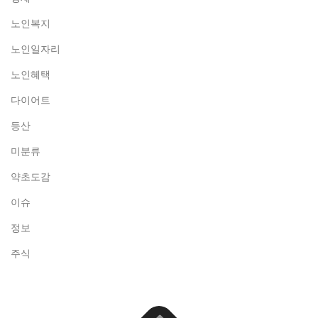
노인복지
노인일자리
노인혜택
다이어트
등산
미분류
약초도감
이슈
정보
주식