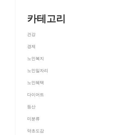
카테고리
건강
경제
노인복지
노인일자리
노인혜택
다이어트
등산
미분류
약초도감