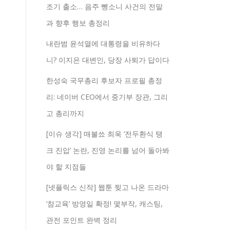
조기 출소… 음주 뺑소니 사건의 전말
과 향후 행보 총정리
내란범 윤석열에 대통령을 비유하다
니? 이지은 대변인, 당장 사퇴가 답이다
한성숙 국무총리 후보자 프로필 총정
리: 네이버 CEO에서 중기부 장관, 그리
고 총리까지
[이슈 생각] 매불쑈 최욱 ‘전두환식 탱
크 진압’ 논란, 진영 논리를 넘어 돌아봐
야 할 지점들
[넷플릭스 신작] 웹툰 찢고 나온 드라마
‘참교육’ 방영일 확정! 몇부작, 캐스팅,
관전 포인트 완벽 정리