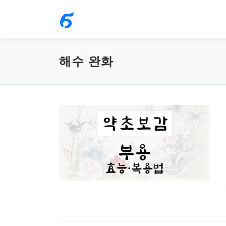
내
용
으
로
해수 완화
바
로
가
기