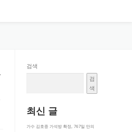
검색
가
검
색
,
최신 글
가수 김호중 가석방 확정, 767일 만의