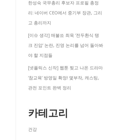
한성숙 국무총리 후보자 프로필 총정
리: 네이버 CEO에서 중기부 장관, 그리
고 총리까지
[이슈 생각] 매불쑈 최욱 ‘전두환식 탱
크 진압’ 논란, 진영 논리를 넘어 돌아봐
야 할 지점들
[넷플릭스 신작] 웹툰 찢고 나온 드라마
‘참교육’ 방영일 확정! 몇부작, 캐스팅,
관전 포인트 완벽 정리
카테고리
건강