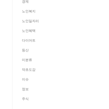
경제
노인복지
노인일자리
노인혜택
다이어트
등산
미분류
약초도감
이슈
정보
주식