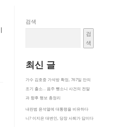
검색
이
검
색
최신 글
가수 김호중 가석방 확정, 767일 만의
조기 출소… 음주 뺑소니 사건의 전말
과 향후 행보 총정리
내란범 윤석열에 대통령을 비유하다
니? 이지은 대변인, 당장 사퇴가 답이다