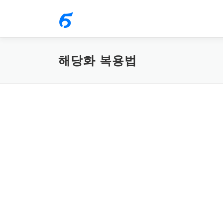
내
용
으
로
해당화 복용법
바
로
가
기