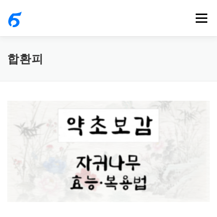
내
메뉴
용
으
로
합환피
바
로
가
기