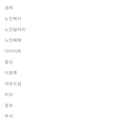
경제
노인복지
노인일자리
노인혜택
다이어트
등산
미분류
약초도감
이슈
정보
주식