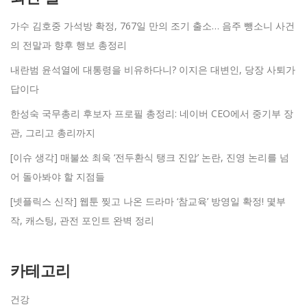
가수 김호중 가석방 확정, 767일 만의 조기 출소… 음주 뺑소니 사건
의 전말과 향후 행보 총정리
내란범 윤석열에 대통령을 비유하다니? 이지은 대변인, 당장 사퇴가
답이다
한성숙 국무총리 후보자 프로필 총정리: 네이버 CEO에서 중기부 장
관, 그리고 총리까지
[이슈 생각] 매불쑈 최욱 ‘전두환식 탱크 진압’ 논란, 진영 논리를 넘
어 돌아봐야 할 지점들
[넷플릭스 신작] 웹툰 찢고 나온 드라마 ‘참교육’ 방영일 확정! 몇부
작, 캐스팅, 관전 포인트 완벽 정리
카테고리
건강