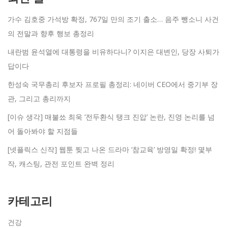
가수 김호중 가석방 확정, 767일 만의 조기 출소… 음주 뺑소니 사건
의 전말과 향후 행보 총정리
내란범 윤석열에 대통령을 비유하다니? 이지은 대변인, 당장 사퇴가
답이다
한성숙 국무총리 후보자 프로필 총정리: 네이버 CEO에서 중기부 장
관, 그리고 총리까지
[이슈 생각] 매불쑈 최욱 ‘전두환식 탱크 진압’ 논란, 진영 논리를 넘
어 돌아봐야 할 지점들
[넷플릭스 신작] 웹툰 찢고 나온 드라마 ‘참교육’ 방영일 확정! 몇부
작, 캐스팅, 관전 포인트 완벽 정리
카테고리
건강