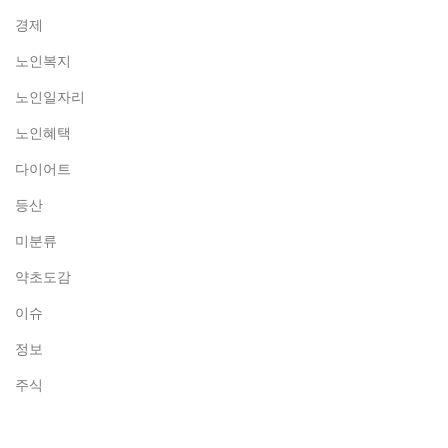
경제
노인복지
노인일자리
노인혜택
다이어트
등산
미분류
약초도감
이슈
정보
주식