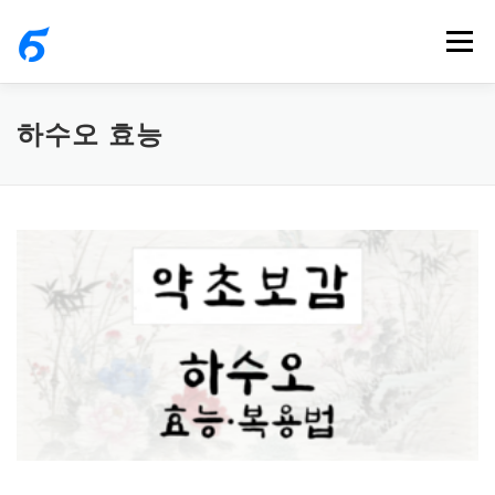
내
메뉴
용
으
로
하수오 효능
바
로
가
기