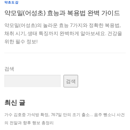
약초도감
약모밀(어성초) 효능과 복용법 완벽 가이드
약모밀(어성초)의 놀라운 효능 7가지와 정확한 복용법,
채취 시기, 생태 특징까지 완벽하게 알아보세요. 건강을
위한 필수 정보!
검색
검색
최신 글
가수 김호중 가석방 확정, 767일 만의 조기 출소… 음주 뺑소니 사건
의 전말과 향후 행보 총정리