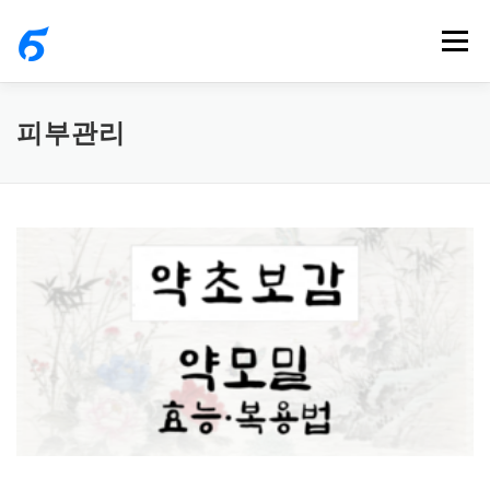
내
메뉴
용
으
로
피부관리
바
로
가
기