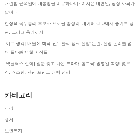
내란범 윤석열에 대통령을 비유하다니? 이지은 대변인, 당장 사퇴가
답이다
한성숙 국무총리 후보자 프로필 총정리: 네이버 CEO에서 중기부 장
관, 그리고 총리까지
[이슈 생각] 매불쑈 최욱 ‘전두환식 탱크 진압’ 논란, 진영 논리를 넘
어 돌아봐야 할 지점들
[넷플릭스 신작] 웹툰 찢고 나온 드라마 ‘참교육’ 방영일 확정! 몇부
작, 캐스팅, 관전 포인트 완벽 정리
카테고리
건강
경제
노인복지