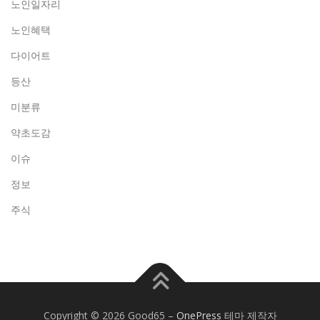
노인일자리
노인혜택
다이어트
등산
미분류
약초도감
이슈
정보
주식
Copyright © 2026 Good65
–
OnePress
테마 제작자