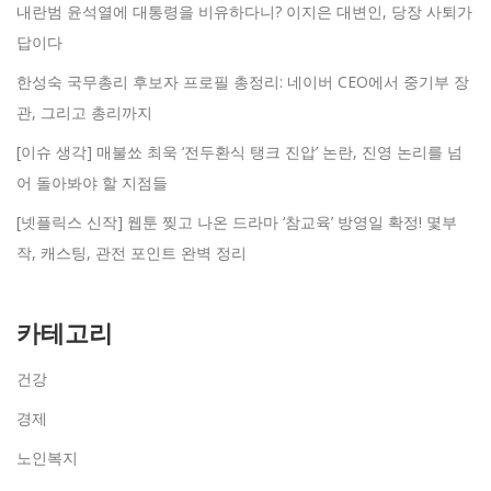
내란범 윤석열에 대통령을 비유하다니? 이지은 대변인, 당장 사퇴가
답이다
한성숙 국무총리 후보자 프로필 총정리: 네이버 CEO에서 중기부 장
관, 그리고 총리까지
[이슈 생각] 매불쑈 최욱 ‘전두환식 탱크 진압’ 논란, 진영 논리를 넘
어 돌아봐야 할 지점들
[넷플릭스 신작] 웹툰 찢고 나온 드라마 ‘참교육’ 방영일 확정! 몇부
작, 캐스팅, 관전 포인트 완벽 정리
카테고리
건강
경제
노인복지