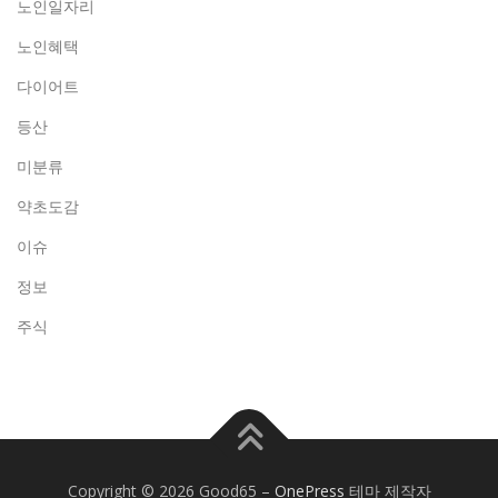
노인일자리
노인혜택
다이어트
등산
미분류
약초도감
이슈
정보
주식
Copyright © 2026 Good65
–
OnePress
테마 제작자