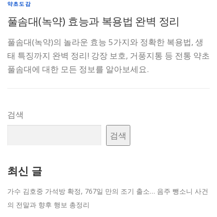
약초도감
풀솜대(녹약) 효능과 복용법 완벽 정리
풀솜대(녹약)의 놀라운 효능 5가지와 정확한 복용법, 생
태 특징까지 완벽 정리! 강장 보호, 거풍지통 등 전통 약초
풀솜대에 대한 모든 정보를 알아보세요.
검색
검색
최신 글
가수 김호중 가석방 확정, 767일 만의 조기 출소… 음주 뺑소니 사건
의 전말과 향후 행보 총정리