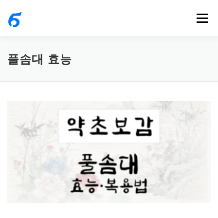
내
메뉴
용
으
로
풀솜대 효능
바
로
가
기