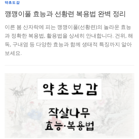
약초도감
깽깽이풀 효능과 선황련 복용법 완벽 정리
이른 봄 산자락에 피는 깽깽이풀(선황련)의 놀라운 효능
과 정확한 복용법, 활용법을 상세히 안내합니다. 건위, 해
독, 구내염 등 다양한 효능과 함께 생태적 특징까지 알아
보세요.