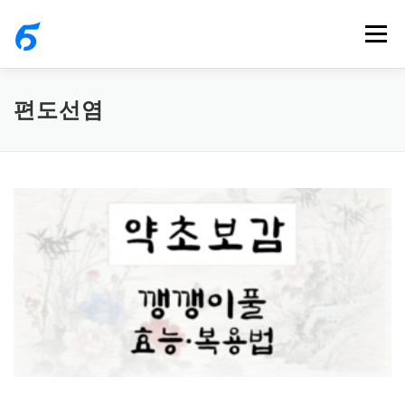
내
메뉴
용
으
로
편도선염
바
로
가
기