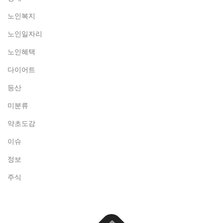
노인복지
노인일자리
노인혜택
다이어트
등산
미분류
약초도감
이슈
정보
주식