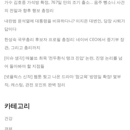
가수 김호중 가석방 확정, 767일 만의 조기 출소… 음주 뺑소니 사건
의 전말과 향후 행보 총정리
내란범 윤석열에 대통령을 비유하다니? 이지은 대변인, 당장 사퇴가
답이다
한성숙 국무총리 후보자 프로필 총정리: 네이버 CEO에서 중기부 장
관, 그리고 총리까지
[이슈 생각] 매불쑈 최욱 ‘전두환식 탱크 진압’ 논란, 진영 논리를 넘
어 돌아봐야 할 지점들
[넷플릭스 신작] 웹툰 찢고 나온 드라마 ‘참교육’ 방영일 확정! 몇부
작, 캐스팅, 관전 포인트 완벽 정리
카테고리
건강
경제