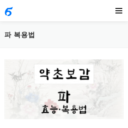
내
메뉴
용
으
로
파 복용법
바
로
가
기