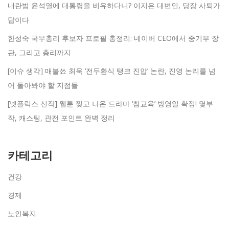
내란범 윤석열에 대통령을 비유하다니? 이지은 대변인, 당장 사퇴가
답이다
한성숙 국무총리 후보자 프로필 총정리: 네이버 CEO에서 중기부 장
관, 그리고 총리까지
[이슈 생각] 매불쑈 최욱 ‘전두환식 탱크 진압’ 논란, 진영 논리를 넘
어 돌아봐야 할 지점들
[넷플릭스 신작] 웹툰 찢고 나온 드라마 ‘참교육’ 방영일 확정! 몇부
작, 캐스팅, 관전 포인트 완벽 정리
카테고리
건강
경제
노인복지