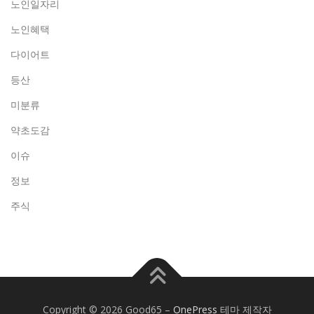
노인일자리
노인혜택
다이어트
등산
미분류
약초도감
이슈
정보
주식
Copyright © 2026 Good65
–
OnePress
테마 제작자