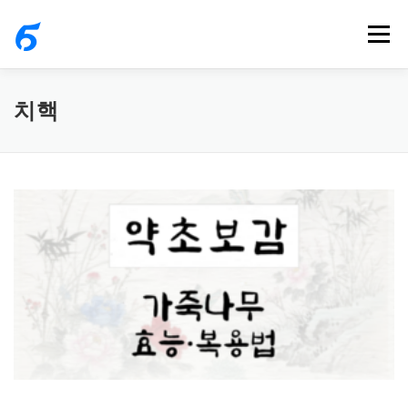
내
메뉴
용
으
로
치핵
바
로
가
기