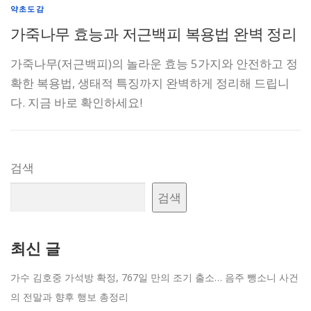
약초도감
가죽나무 효능과 저근백피 복용법 완벽 정리
가죽나무(저근백피)의 놀라운 효능 5가지와 안전하고 정
확한 복용법, 생태적 특징까지 완벽하게 정리해 드립니
다. 지금 바로 확인하세요!
검색
검색
최신 글
가수 김호중 가석방 확정, 767일 만의 조기 출소… 음주 뺑소니 사건
의 전말과 향후 행보 총정리