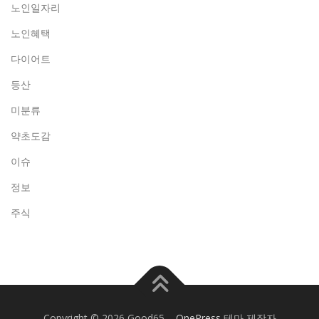
노인일자리
노인혜택
다이어트
등산
미분류
약초도감
이슈
정보
주식
Copyright © 2026 Good65
–
OnePress
테마 제작자