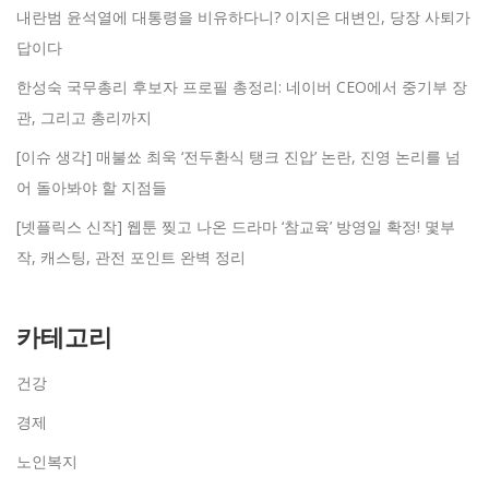
내란범 윤석열에 대통령을 비유하다니? 이지은 대변인, 당장 사퇴가
답이다
한성숙 국무총리 후보자 프로필 총정리: 네이버 CEO에서 중기부 장
관, 그리고 총리까지
[이슈 생각] 매불쑈 최욱 ‘전두환식 탱크 진압’ 논란, 진영 논리를 넘
어 돌아봐야 할 지점들
[넷플릭스 신작] 웹툰 찢고 나온 드라마 ‘참교육’ 방영일 확정! 몇부
작, 캐스팅, 관전 포인트 완벽 정리
카테고리
건강
경제
노인복지