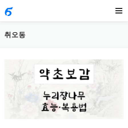
내
메뉴
용
으
로
취오동
바
로
가
기