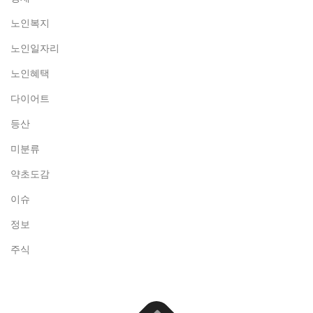
노인복지
노인일자리
노인혜택
다이어트
등산
미분류
약초도감
이슈
정보
주식