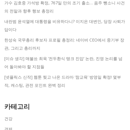
가수 김호중 가석방 확정, 767일 만의 조기 출소… 음주 뺑소니 사건
의 전말과 향후 행보 총정리
내란범 윤석열에 대통령을 비유하다니? 이지은 대변인, 당장 사퇴가
답이다
한성숙 국무총리 후보자 프로필 총정리: 네이버 CEO에서 중기부 장
관, 그리고 총리까지
[이슈 생각] 매불쑈 최욱 ‘전두환식 탱크 진압’ 논란, 진영 논리를 넘
어 돌아봐야 할 지점들
[넷플릭스 신작] 웹툰 찢고 나온 드라마 ‘참교육’ 방영일 확정! 몇부
작, 캐스팅, 관전 포인트 완벽 정리
카테고리
건강
경제