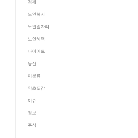
경제
노인복지
노인일자리
노인혜택
다이어트
등산
미분류
약초도감
이슈
정보
주식