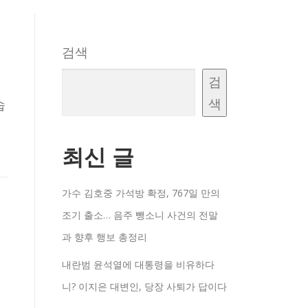
검색
검
색
습
최신 글
가수 김호중 가석방 확정, 767일 만의
조기 출소… 음주 뺑소니 사건의 전말
과 향후 행보 총정리
내란범 윤석열에 대통령을 비유하다
니? 이지은 대변인, 당장 사퇴가 답이다