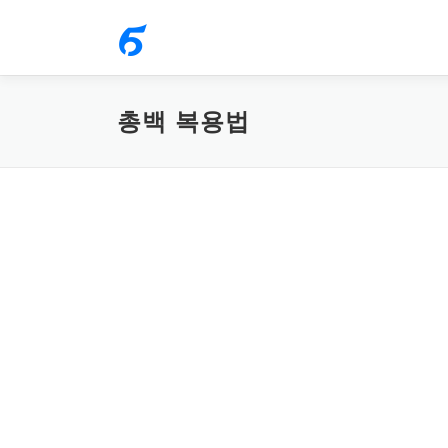
내
용
으
로
총백 복용법
바
로
가
기