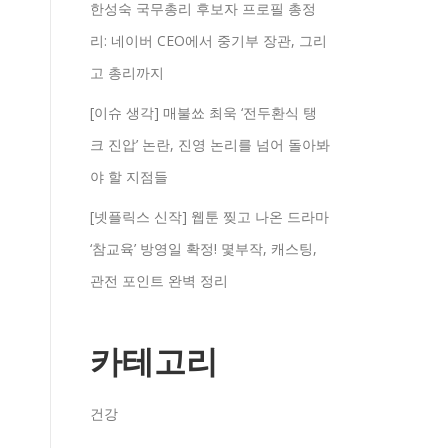
한성숙 국무총리 후보자 프로필 총정
리: 네이버 CEO에서 중기부 장관, 그리
고 총리까지
[이슈 생각] 매불쑈 최욱 ‘전두환식 탱
크 진압’ 논란, 진영 논리를 넘어 돌아봐
야 할 지점들
[넷플릭스 신작] 웹툰 찢고 나온 드라마
‘참교육’ 방영일 확정! 몇부작, 캐스팅,
관전 포인트 완벽 정리
카테고리
건강