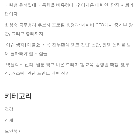
내란범 윤석열에 대통령을 비유하다니? 이지은 대변인, 당장 사퇴가
답이다
한성숙 국무총리 후보자 프로필 총정리: 네이버 CEO에서 중기부 장
관, 그리고 총리까지
[이슈 생각] 매불쑈 최욱 ‘전두환식 탱크 진압’ 논란, 진영 논리를 넘
어 돌아봐야 할 지점들
[넷플릭스 신작] 웹툰 찢고 나온 드라마 ‘참교육’ 방영일 확정! 몇부
작, 캐스팅, 관전 포인트 완벽 정리
카테고리
건강
경제
노인복지