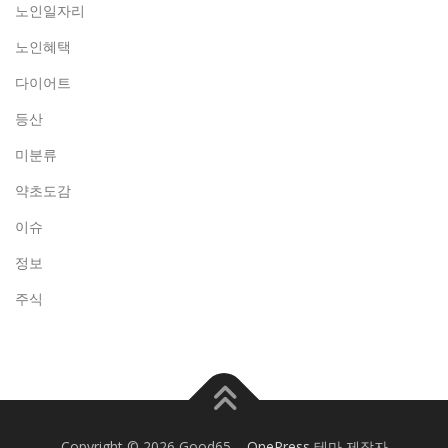
노인일자리
노인혜택
다이어트
등산
미분류
약초도감
이슈
정보
주식
Copyright © 2026 Good65
–
OnePress
테마 제작자