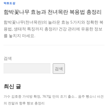
약초도감
함박꽃나무 효능과 천녀목란 복용법 총정리
함박꽃나무(천녀목란)의 놀라운 효능 5가지와 정확한 복
용법, 생태적 특징까지 총정리! 건강 관리에 유용한 정보
를 놓치지 마세요.
검색
검색
최신 글
가수 김호중 가석방 확정, 767일 만의 조기 출소… 음주 뺑소니 사건
의 전말과 향후 행보 총정리