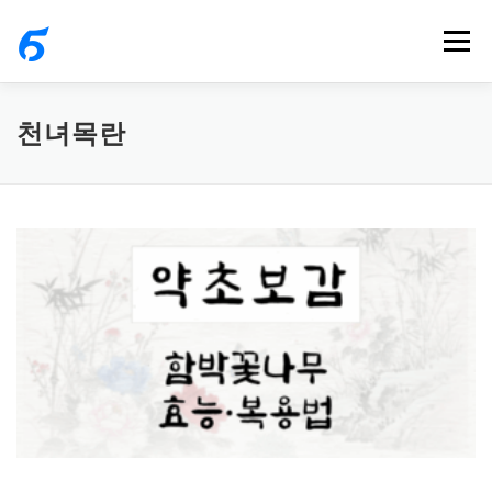
내
메뉴
용
으
로
천녀목란
바
로
가
기