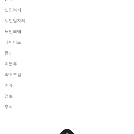
노인복지
노인일자리
노인혜택
다이어트
등산
미분류
약초도감
이슈
정보
주식