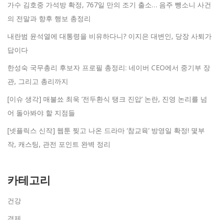
가수 김호중 가석방 확정, 767일 만의 조기 출소… 음주 뺑소니 사건
의 전말과 향후 행보 총정리
내란범 윤석열에 대통령을 비유하다니? 이지은 대변인, 당장 사퇴가
답이다
한성숙 국무총리 후보자 프로필 총정리: 네이버 CEO에서 중기부 장
관, 그리고 총리까지
[이슈 생각] 매불쑈 최욱 ‘전두환식 탱크 진압’ 논란, 진영 논리를 넘
어 돌아봐야 할 지점들
[넷플릭스 신작] 웹툰 찢고 나온 드라마 ‘참교육’ 방영일 확정! 몇부
작, 캐스팅, 관전 포인트 완벽 정리
카테고리
건강
경제