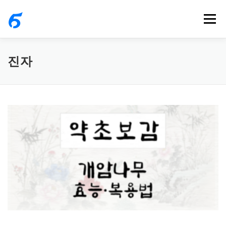
내
메뉴
용
으
로
진자
바
로
가
기