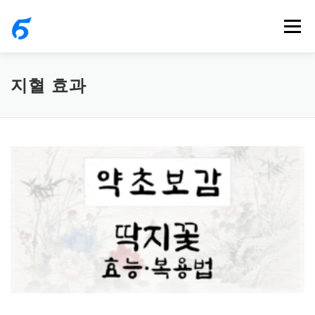
내
메뉴
용
으
로
지혈 효과
바
로
가
기