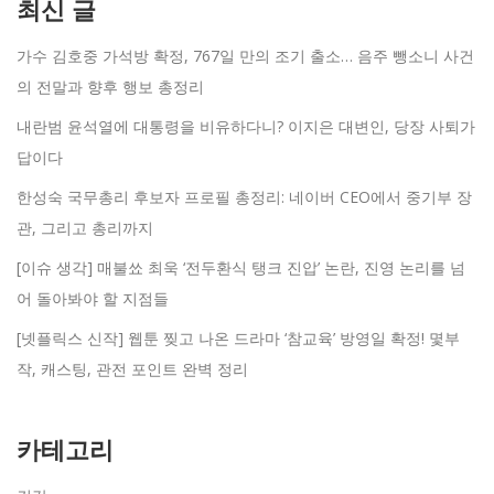
최신 글
가수 김호중 가석방 확정, 767일 만의 조기 출소… 음주 뺑소니 사건
의 전말과 향후 행보 총정리
내란범 윤석열에 대통령을 비유하다니? 이지은 대변인, 당장 사퇴가
답이다
한성숙 국무총리 후보자 프로필 총정리: 네이버 CEO에서 중기부 장
관, 그리고 총리까지
[이슈 생각] 매불쑈 최욱 ‘전두환식 탱크 진압’ 논란, 진영 논리를 넘
어 돌아봐야 할 지점들
[넷플릭스 신작] 웹툰 찢고 나온 드라마 ‘참교육’ 방영일 확정! 몇부
작, 캐스팅, 관전 포인트 완벽 정리
카테고리