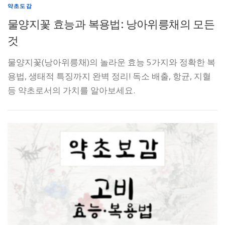
약초도감
물양지꽃 효능과 복용법: 낭아위릉채의 모든
것
물양지꽃(낭아위릉채)의 놀라운 효능 5가지와 정확한 복
용법, 생태적 특징까지 완벽 정리! 독소 배출, 항균, 지혈
등 약초로서의 가치를 알아보세요.