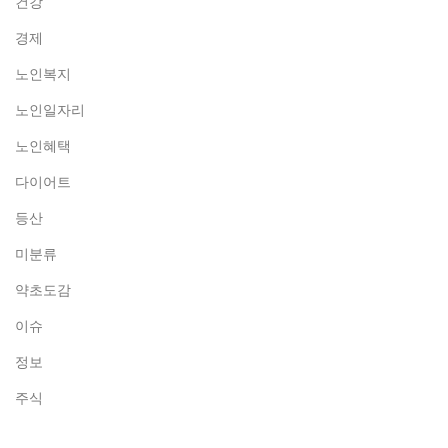
건강
경제
노인복지
노인일자리
노인혜택
다이어트
등산
미분류
약초도감
이슈
정보
주식