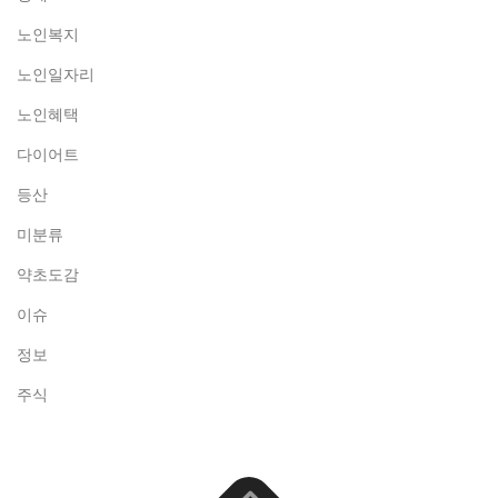
노인복지
노인일자리
노인혜택
다이어트
등산
미분류
약초도감
이슈
정보
주식