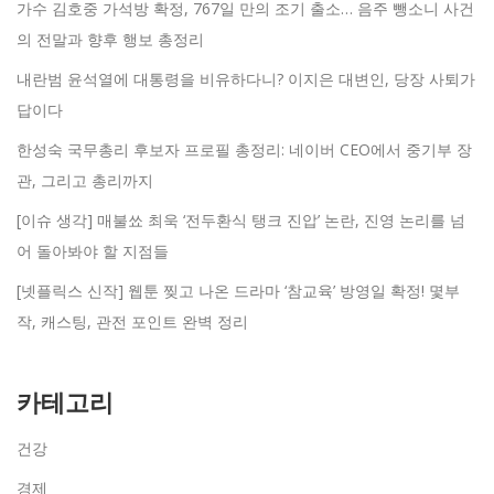
가수 김호중 가석방 확정, 767일 만의 조기 출소… 음주 뺑소니 사건
의 전말과 향후 행보 총정리
내란범 윤석열에 대통령을 비유하다니? 이지은 대변인, 당장 사퇴가
답이다
한성숙 국무총리 후보자 프로필 총정리: 네이버 CEO에서 중기부 장
관, 그리고 총리까지
[이슈 생각] 매불쑈 최욱 ‘전두환식 탱크 진압’ 논란, 진영 논리를 넘
어 돌아봐야 할 지점들
[넷플릭스 신작] 웹툰 찢고 나온 드라마 ‘참교육’ 방영일 확정! 몇부
작, 캐스팅, 관전 포인트 완벽 정리
카테고리
건강
경제