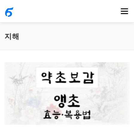
내
메뉴
용
으
로
지해
바
로
가
기