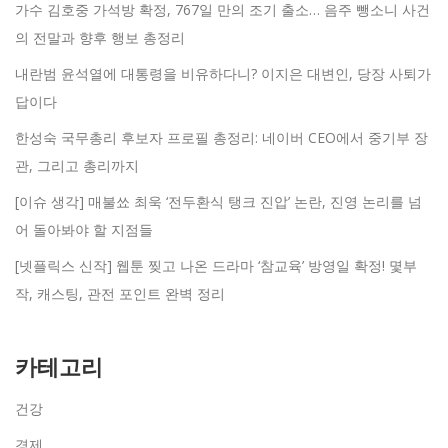
가수 김호중 가석방 확정, 767일 만의 조기 출소… 음주 뺑소니 사건
의 전말과 향후 행보 총정리
내란범 윤석열에 대통령을 비유하다니? 이지은 대변인, 당장 사퇴가
답이다
한성숙 국무총리 후보자 프로필 총정리: 네이버 CEO에서 중기부 장
관, 그리고 총리까지
[이슈 생각] 매불쑈 최욱 ‘전두환식 탱크 진압’ 논란, 진영 논리를 넘
어 돌아봐야 할 지점들
[넷플릭스 신작] 웹툰 찢고 나온 드라마 ‘참교육’ 방영일 확정! 몇부
작, 캐스팅, 관전 포인트 완벽 정리
카테고리
건강
경제