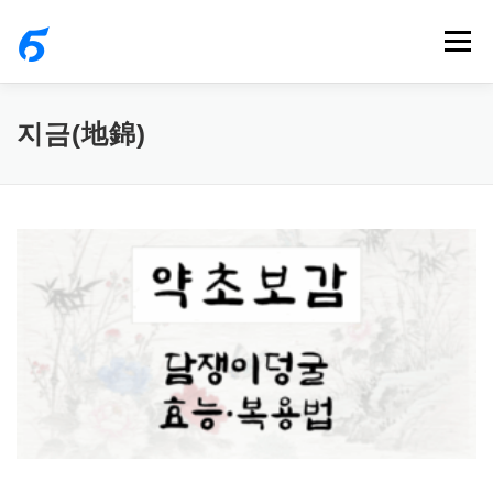
내
메뉴
용
으
로
지금(地錦)
바
로
가
기