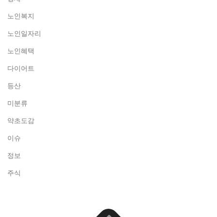
노인복지
노인일자리
노인혜택
다이어트
등산
미분류
약초도감
이슈
정보
주식