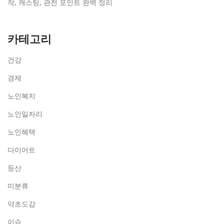
작, 캐스팅, 관전 포인트 완벽 정리
카테고리
건강
경제
노인복지
노인일자리
노인혜택
다이어트
등산
미분류
약초도감
이슈