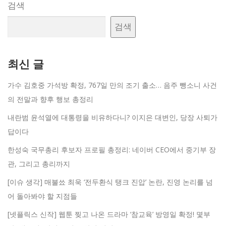
검색
검색
최신 글
가수 김호중 가석방 확정, 767일 만의 조기 출소… 음주 뺑소니 사건
의 전말과 향후 행보 총정리
내란범 윤석열에 대통령을 비유하다니? 이지은 대변인, 당장 사퇴가
답이다
한성숙 국무총리 후보자 프로필 총정리: 네이버 CEO에서 중기부 장
관, 그리고 총리까지
[이슈 생각] 매불쑈 최욱 ‘전두환식 탱크 진압’ 논란, 진영 논리를 넘
어 돌아봐야 할 지점들
[넷플릭스 신작] 웹툰 찢고 나온 드라마 ‘참교육’ 방영일 확정! 몇부