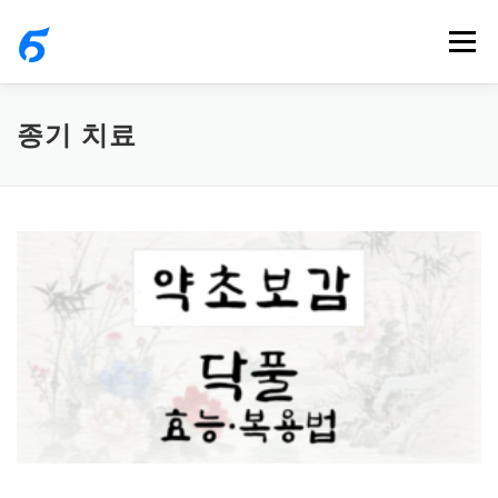
내
메뉴
용
으
로
종기 치료
바
로
가
기