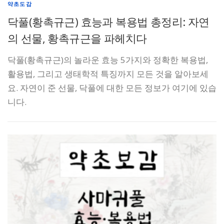
약초도감
닥풀(황촉규근) 효능과 복용법 총정리: 자연
의 선물, 황촉규근을 파헤치다
닥풀(황촉규근)의 놀라운 효능 5가지와 정확한 복용법,
활용법, 그리고 생태학적 특징까지 모든 것을 알아보세
요. 자연이 준 선물, 닥풀에 대한 모든 정보가 여기에 있습
니다.