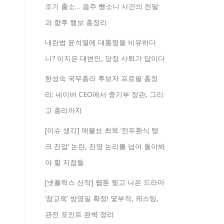
조기 출소… 음주 뺑소니 사건의 전말
과 향후 행보 총정리
내란범 윤석열에 대통령을 비유하다
니? 이지은 대변인, 당장 사퇴가 답이다
한성숙 국무총리 후보자 프로필 총정
리: 네이버 CEO에서 중기부 장관, 그리
고 총리까지
[이슈 생각] 매불쑈 최욱 ‘전두환식 탱
크 진압’ 논란, 진영 논리를 넘어 돌아봐
야 할 지점들
[넷플릭스 신작] 웹툰 찢고 나온 드라마
‘참교육’ 방영일 확정! 몇부작, 캐스팅,
관전 포인트 완벽 정리