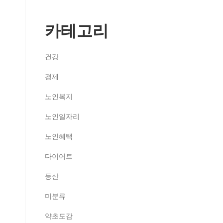
카테고리
건강
경제
노인복지
노인일자리
노인혜택
다이어트
등산
미분류
약초도감