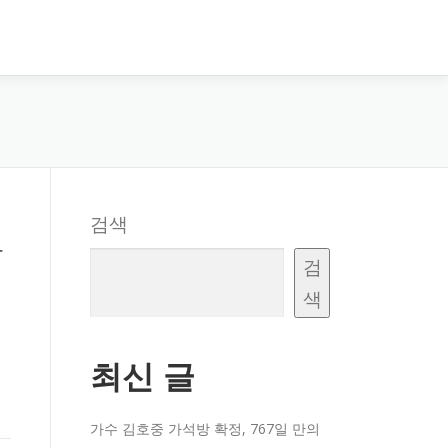
검색
강
검
색
최신 글
가수 김호중 가석방 확정, 767일 만의