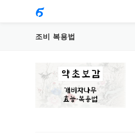
내
용
으
로
조비 복용법
바
로
가
기