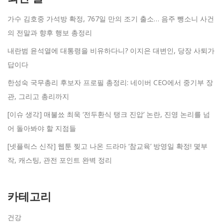
가수 김호중 가석방 확정, 767일 만의 조기 출소… 음주 뺑소니 사건
의 전말과 향후 행보 총정리
내란범 윤석열에 대통령을 비유하다니? 이지은 대변인, 당장 사퇴가
답이다
한성숙 국무총리 후보자 프로필 총정리: 네이버 CEO에서 중기부 장
관, 그리고 총리까지
[이슈 생각] 매불쑈 최욱 ‘전두환식 탱크 진압’ 논란, 진영 논리를 넘
어 돌아봐야 할 지점들
[넷플릭스 신작] 웹툰 찢고 나온 드라마 ‘참교육’ 방영일 확정! 몇부
작, 캐스팅, 관전 포인트 완벽 정리
카테고리
건강