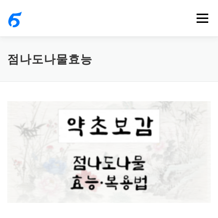
내
메뉴
용
으
로
점나도나물효능
바
로
가
기