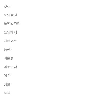
경제
노인복지
노인일자리
노인혜택
다이어트
등산
미분류
약초도감
이슈
정보
주식