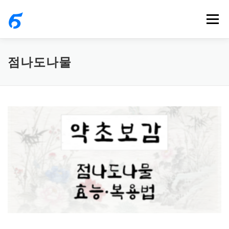
내
메뉴
용
으
로
점나도나물
바
로
가
기