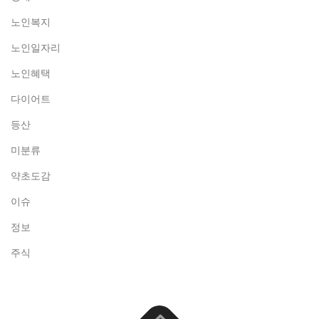
노인복지
노인일자리
노인혜택
다이어트
등산
미분류
약초도감
이슈
정보
주식