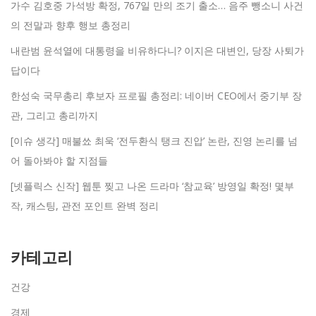
가수 김호중 가석방 확정, 767일 만의 조기 출소… 음주 뺑소니 사건
의 전말과 향후 행보 총정리
내란범 윤석열에 대통령을 비유하다니? 이지은 대변인, 당장 사퇴가
답이다
한성숙 국무총리 후보자 프로필 총정리: 네이버 CEO에서 중기부 장
관, 그리고 총리까지
[이슈 생각] 매불쑈 최욱 ‘전두환식 탱크 진압’ 논란, 진영 논리를 넘
어 돌아봐야 할 지점들
[넷플릭스 신작] 웹툰 찢고 나온 드라마 ‘참교육’ 방영일 확정! 몇부
작, 캐스팅, 관전 포인트 완벽 정리
카테고리
건강
경제