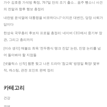
가수 김호중 가석방 확정, 767일 만의 조기 출소… 음주 뺑소니 사건
의 전말과 향후 행보 총정리
내란범 윤석열에 대통령을 비유하다니? 이지은 대변인, 당장 사퇴가
답이다
한성숙 국무총리 후보자 프로필 총정리: 네이버 CEO에서 중기부 장
관, 그리고 총리까지
[이슈 생각] 매불쑈 최욱 ‘전두환식 탱크 진압’ 논란, 진영 논리를 넘
어 돌아봐야 할 지점들
[넷플릭스 신작] 웹툰 찢고 나온 드라마 ‘참교육’ 방영일 확정! 몇부
작, 캐스팅, 관전 포인트 완벽 정리
카테고리
건강
경제