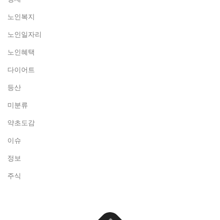
노인복지
노인일자리
노인혜택
다이어트
등산
미분류
약초도감
이슈
정보
주식