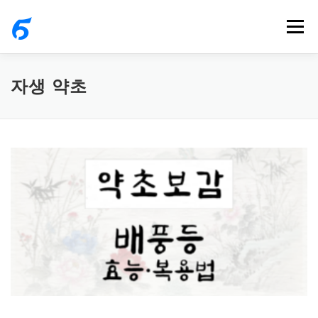
내
메뉴
용
으
로
자생 약초
바
로
가
기