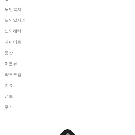
노인복지
노인일자리
노인혜택
다이어트
등산
미분류
약초도감
이슈
정보
주식