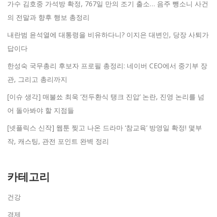
가수 김호중 가석방 확정, 767일 만의 조기 출소… 음주 뺑소니 사건
의 전말과 향후 행보 총정리
내란범 윤석열에 대통령을 비유하다니? 이지은 대변인, 당장 사퇴가
답이다
한성숙 국무총리 후보자 프로필 총정리: 네이버 CEO에서 중기부 장
관, 그리고 총리까지
[이슈 생각] 매불쑈 최욱 ‘전두환식 탱크 진압’ 논란, 진영 논리를 넘
어 돌아봐야 할 지점들
[넷플릭스 신작] 웹툰 찢고 나온 드라마 ‘참교육’ 방영일 확정! 몇부
작, 캐스팅, 관전 포인트 완벽 정리
카테고리
건강
경제