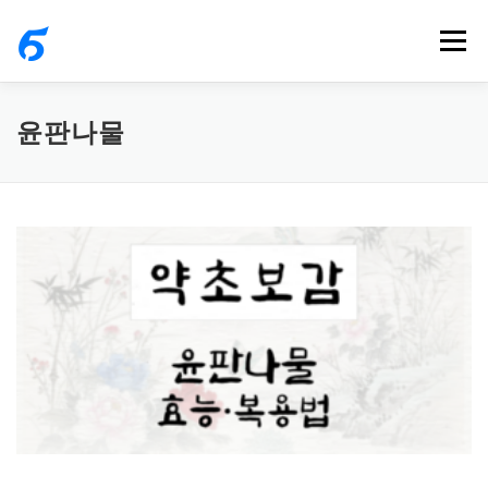
내
메뉴
용
으
로
윤판나물
바
로
가
기