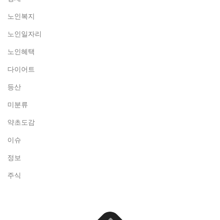
노인복지
노인일자리
노인혜택
다이어트
등산
미분류
약초도감
이슈
정보
주식