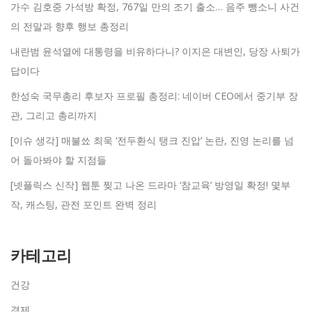
가수 김호중 가석방 확정, 767일 만의 조기 출소… 음주 뺑소니 사건
의 전말과 향후 행보 총정리
내란범 윤석열에 대통령을 비유하다니? 이지은 대변인, 당장 사퇴가
답이다
한성숙 국무총리 후보자 프로필 총정리: 네이버 CEO에서 중기부 장
관, 그리고 총리까지
[이슈 생각] 매불쑈 최욱 ‘전두환식 탱크 진압’ 논란, 진영 논리를 넘
어 돌아봐야 할 지점들
[넷플릭스 신작] 웹툰 찢고 나온 드라마 ‘참교육’ 방영일 확정! 몇부
작, 캐스팅, 관전 포인트 완벽 정리
카테고리
건강
경제