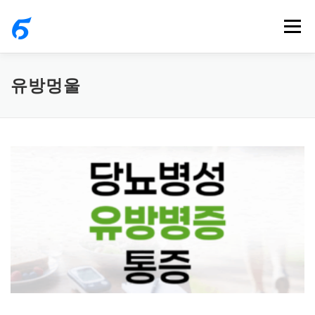
내
메뉴
용
으
로
유방멍울
바
로
가
기