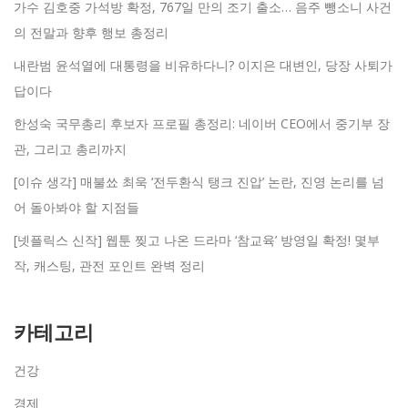
가수 김호중 가석방 확정, 767일 만의 조기 출소… 음주 뺑소니 사건
의 전말과 향후 행보 총정리
내란범 윤석열에 대통령을 비유하다니? 이지은 대변인, 당장 사퇴가
답이다
한성숙 국무총리 후보자 프로필 총정리: 네이버 CEO에서 중기부 장
관, 그리고 총리까지
[이슈 생각] 매불쑈 최욱 ‘전두환식 탱크 진압’ 논란, 진영 논리를 넘
어 돌아봐야 할 지점들
[넷플릭스 신작] 웹툰 찢고 나온 드라마 ‘참교육’ 방영일 확정! 몇부
작, 캐스팅, 관전 포인트 완벽 정리
카테고리
건강
경제