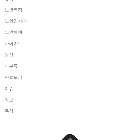
노인복지
노인일자리
노인혜택
다이어트
등산
미분류
약초도감
이슈
정보
주식