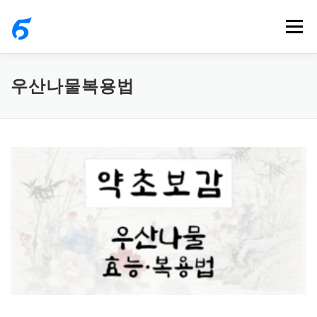
내
메뉴
용
으
로
우산나물복용법
바
로
가
기