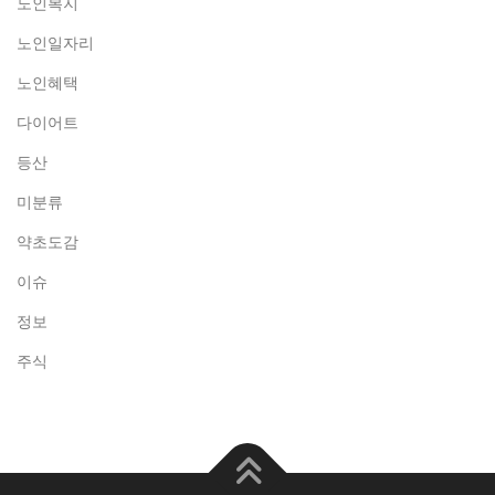
노인복지
노인일자리
노인혜택
다이어트
등산
미분류
약초도감
이슈
정보
주식