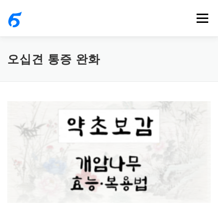
내
메뉴
용
으
로
오십견 통증 완화
바
로
가
기