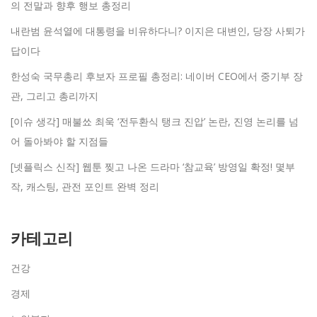
의 전말과 향후 행보 총정리
내란범 윤석열에 대통령을 비유하다니? 이지은 대변인, 당장 사퇴가
답이다
한성숙 국무총리 후보자 프로필 총정리: 네이버 CEO에서 중기부 장
관, 그리고 총리까지
[이슈 생각] 매불쑈 최욱 ‘전두환식 탱크 진압’ 논란, 진영 논리를 넘
어 돌아봐야 할 지점들
[넷플릭스 신작] 웹툰 찢고 나온 드라마 ‘참교육’ 방영일 확정! 몇부
작, 캐스팅, 관전 포인트 완벽 정리
카테고리
건강
경제