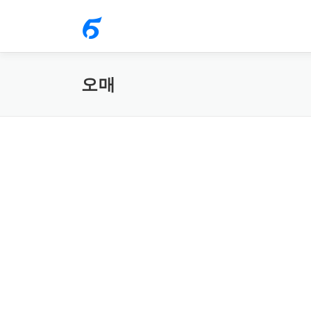
내
용
으
로
오매
바
로
가
기