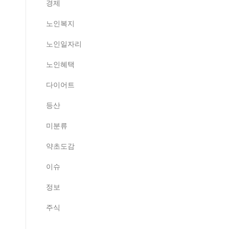
경제
노인복지
노인일자리
노인혜택
다이어트
등산
미분류
약초도감
이슈
정보
주식