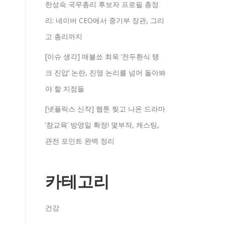
한성숙 국무총리 후보자 프로필 총정
리: 네이버 CEO에서 중기부 장관, 그리
고 총리까지
[이슈 생각] 매불쑈 최욱 ‘전두환식 탱
크 진압’ 논란, 진영 논리를 넘어 돌아봐
야 할 지점들
[넷플릭스 신작] 웹툰 찢고 나온 드라마
‘참교육’ 방영일 확정! 몇부작, 캐스팅,
관전 포인트 완벽 정리
카테고리
건강