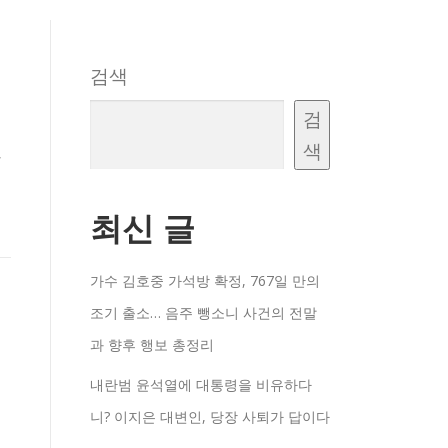
검색
검
색
,
최신 글
가수 김호중 가석방 확정, 767일 만의
조기 출소… 음주 뺑소니 사건의 전말
과 향후 행보 총정리
내란범 윤석열에 대통령을 비유하다
니? 이지은 대변인, 당장 사퇴가 답이다