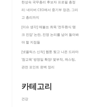
한성숙 국무총리 후보자 프로필 총정
리: 네이버 CEO에서 중기부 장관, 그리
고 총리까지
[이슈 생각] 매불쑈 최욱 ‘전두환식 탱
크 진압’ 논란, 진영 논리를 넘어 돌아봐
야 할 지점들
[넷플릭스 신작] 웹툰 찢고 나온 드라마
‘참교육’ 방영일 확정! 몇부작, 캐스팅,
관전 포인트 완벽 정리
카테고리
건강