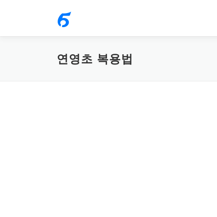
내
용
으
로
연영초 복용법
바
로
가
기