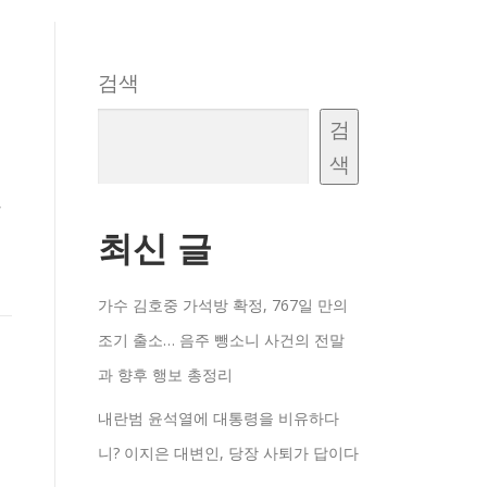
검색
검
색
,
최신 글
가수 김호중 가석방 확정, 767일 만의
조기 출소… 음주 뺑소니 사건의 전말
과 향후 행보 총정리
내란범 윤석열에 대통령을 비유하다
니? 이지은 대변인, 당장 사퇴가 답이다