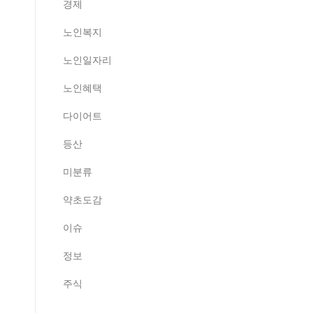
경제
노인복지
노인일자리
노인혜택
다이어트
등산
미분류
약초도감
이슈
정보
주식