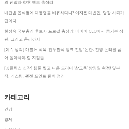
의 전말과 향후 행보 총정리
내란범 윤석열에 대통령을 비유하다니? 이지은 대변인, 당장 사퇴가
답이다
한성숙 국무총리 후보자 프로필 총정리: 네이버 CEO에서 중기부 장
관, 그리고 총리까지
[이슈 생각] 매불쑈 최욱 ‘전두환식 탱크 진압’ 논란, 진영 논리를 넘
어 돌아봐야 할 지점들
[넷플릭스 신작] 웹툰 찢고 나온 드라마 ‘참교육’ 방영일 확정! 몇부
작, 캐스팅, 관전 포인트 완벽 정리
카테고리
건강
경제