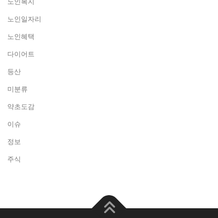
노인복지
노인일자리
노인혜택
다이어트
등산
미분류
약초도감
이슈
정보
주식