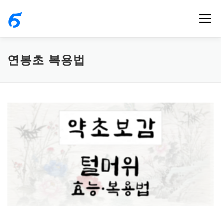
내
메뉴
용
으
로
연봉초 복용법
바
로
가
기