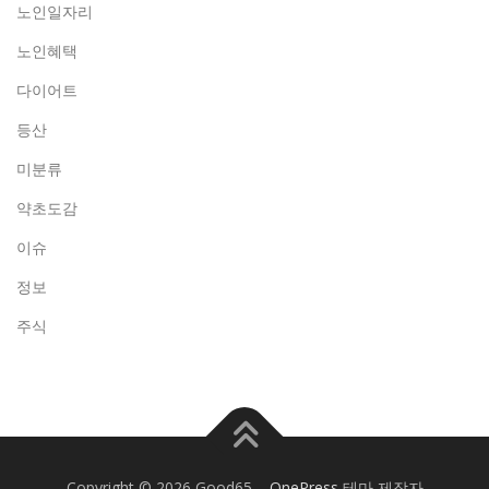
노인일자리
노인혜택
다이어트
등산
미분류
약초도감
이슈
정보
주식
Copyright © 2026 Good65
–
OnePress
테마 제작자