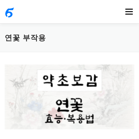
내
메뉴
용
으
로
연꽃 부작용
바
로
가
기