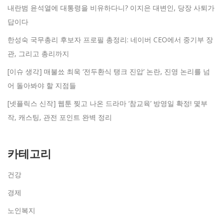
내란범 윤석열에 대통령을 비유하다니? 이지은 대변인, 당장 사퇴가
답이다
한성숙 국무총리 후보자 프로필 총정리: 네이버 CEO에서 중기부 장
관, 그리고 총리까지
[이슈 생각] 매불쑈 최욱 ‘전두환식 탱크 진압’ 논란, 진영 논리를 넘
어 돌아봐야 할 지점들
[넷플릭스 신작] 웹툰 찢고 나온 드라마 ‘참교육’ 방영일 확정! 몇부
작, 캐스팅, 관전 포인트 완벽 정리
카테고리
건강
경제
노인복지