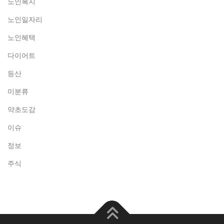
노인복지
노인일자리
노인혜택
다이어트
등산
미분류
약초도감
이슈
정보
주식