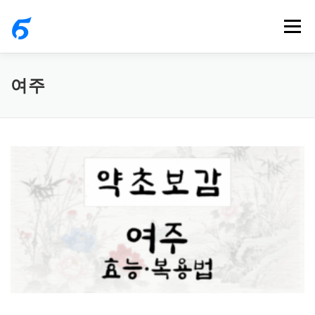
내
메뉴
용
으
로
여주
바
로
가
기