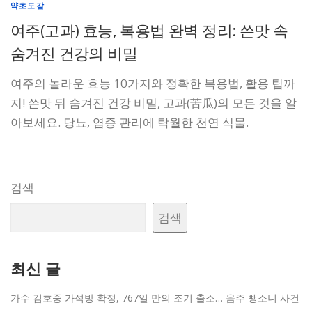
약초도감
여주(고과) 효능, 복용법 완벽 정리: 쓴맛 속
숨겨진 건강의 비밀
여주의 놀라운 효능 10가지와 정확한 복용법, 활용 팁까
지! 쓴맛 뒤 숨겨진 건강 비밀, 고과(苦瓜)의 모든 것을 알
아보세요. 당뇨, 염증 관리에 탁월한 천연 식물.
검색
검색
최신 글
가수 김호중 가석방 확정, 767일 만의 조기 출소… 음주 뺑소니 사건