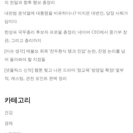
의 전말과 향후 행보 총정리
내란범 윤석열에 대통령을 비유하다니? 이지은 대변인, 당장 사퇴가
답이다
한성숙 국무총리 후보자 프로필 총정리: 네이버 CEO에서 중기부 장
관, 그리고 총리까지
[이슈 생각] 매불쑈 최욱 ‘전두환식 탱크 진압’ 논란, 진영 논리를 넘
어 돌아봐야 할 지점들
[넷플릭스 신작] 웹툰 찢고 나온 드라마 ‘참교육’ 방영일 확정! 몇부
작, 캐스팅, 관전 포인트 완벽 정리
카테고리
건강
경제