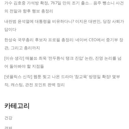
가수 김호중 가석방 확정, 767일 만의 조기 출소… 음주 뺑소니 사건
의 전말과 향후 행보 총정리
내란범 윤석열에 대통령을 비유하다니? 이지은 대변인, 당장 사퇴가
답이다
한성숙 국무총리 후보자 프로필 총정리: 네이버 CEO에서 중기부 장
관, 그리고 총리까지
[이슈 생각] 매불쑈 최욱 ‘전두환식 탱크 진압’ 논란, 진영 논리를 넘
어 돌아봐야 할 지점들
[넷플릭스 신작] 웹툰 찢고 나온 드라마 ‘참교육’ 방영일 확정! 몇부
작, 캐스팅, 관전 포인트 완벽 정리
카테고리
건강
경제