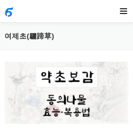
내
메뉴
용
으
로
여제초(驪蹄草)
바
로
가
기