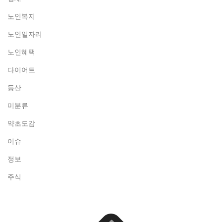
노인복지
노인일자리
노인혜택
다이어트
등산
미분류
약초도감
이슈
정보
주식