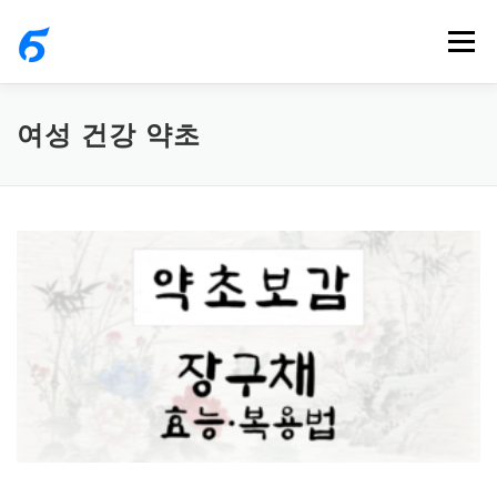
내
메뉴
용
으
로
여성 건강 약초
바
로
가
기