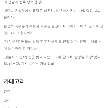
의 전말과 향후 행보 총정리
내란범 윤석열에 대통령을 비유하다니? 이지은 대변인, 당장 사퇴가
답이다
한성숙 국무총리 후보자 프로필 총정리: 네이버 CEO에서 중기부 장
관, 그리고 총리까지
[이슈 생각] 매불쑈 최욱 ‘전두환식 탱크 진압’ 논란, 진영 논리를 넘
어 돌아봐야 할 지점들
[넷플릭스 신작] 웹툰 찢고 나온 드라마 ‘참교육’ 방영일 확정! 몇부
작, 캐스팅, 관전 포인트 완벽 정리
카테고리
건강
경제