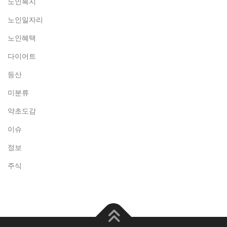
노인복지
노인일자리
노인혜택
다이어트
등산
미분류
약초도감
이슈
정보
주식