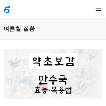
내
메뉴
용
으
로
여름철 질환
바
로
가
기