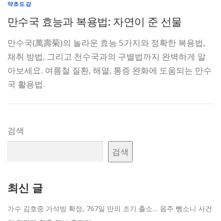
약초도감
만수국 효능과 복용법: 자연이 준 선물
만수국(萬壽菊)의 놀라운 효능 5가지와 정확한 복용법,
채취 방법, 그리고 천수국과의 구별법까지 완벽하게 알
아보세요. 여름철 질환, 해열, 통증 완화에 도움되는 만수
국 활용법.
검색
검색
최신 글
가수 김호중 가석방 확정, 767일 만의 조기 출소… 음주 뺑소니 사건