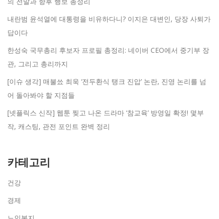
의 전말과 향후 행보 총정리
내란범 윤석열에 대통령을 비유하다니? 이지은 대변인, 당장 사퇴가
답이다
한성숙 국무총리 후보자 프로필 총정리: 네이버 CEO에서 중기부 장
관, 그리고 총리까지
[이슈 생각] 매불쑈 최욱 ‘전두환식 탱크 진압’ 논란, 진영 논리를 넘
어 돌아봐야 할 지점들
[넷플릭스 신작] 웹툰 찢고 나온 드라마 ‘참교육’ 방영일 확정! 몇부
작, 캐스팅, 관전 포인트 완벽 정리
카테고리
건강
경제
노인복지