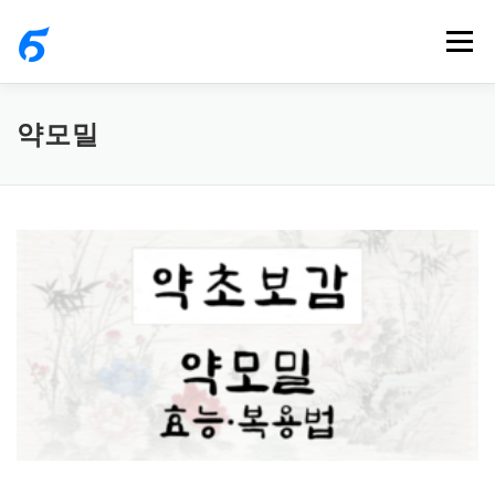
내
메뉴
용
으
로
약모밀
바
로
가
기