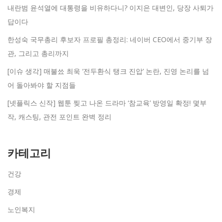
내란범 윤석열에 대통령을 비유하다니? 이지은 대변인, 당장 사퇴가
답이다
한성숙 국무총리 후보자 프로필 총정리: 네이버 CEO에서 중기부 장
관, 그리고 총리까지
[이슈 생각] 매불쑈 최욱 ‘전두환식 탱크 진압’ 논란, 진영 논리를 넘
어 돌아봐야 할 지점들
[넷플릭스 신작] 웹툰 찢고 나온 드라마 ‘참교육’ 방영일 확정! 몇부
작, 캐스팅, 관전 포인트 완벽 정리
카테고리
건강
경제
노인복지