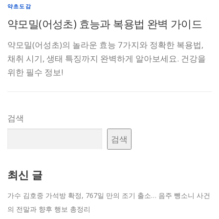
약초도감
약모밀(어성초) 효능과 복용법 완벽 가이드
약모밀(어성초)의 놀라운 효능 7가지와 정확한 복용법,
채취 시기, 생태 특징까지 완벽하게 알아보세요. 건강을
위한 필수 정보!
검색
검색
최신 글
가수 김호중 가석방 확정, 767일 만의 조기 출소… 음주 뺑소니 사건
의 전말과 향후 행보 총정리