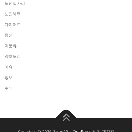
노인일자리
노인혜택
다이어트
등산
미분류
약초도감
이슈
정보
주식
Copyright © 2026 Good65
–
OnePress
테마 제작자