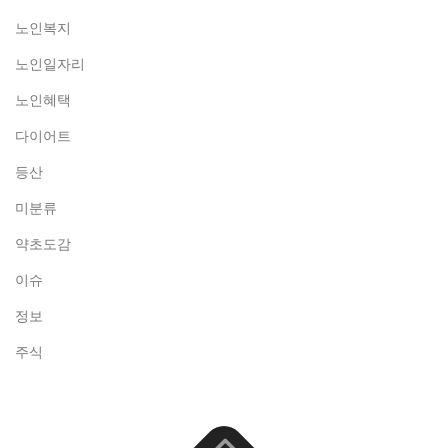
노인복지
노인일자리
노인혜택
다이어트
등산
미분류
약초도감
이슈
정보
주식