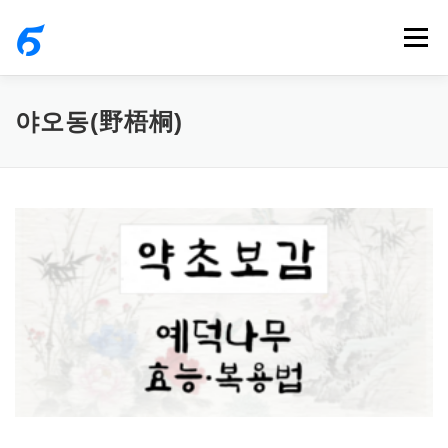
내
메뉴
용
으
로
야오동(野梧桐)
바
로
가
기