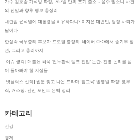
가수 김호중 가석방 확정, 767일 만의 조기 출소… 음주 뺑소니 사건
의 전말과 향후 행보 총정리
내란범 윤석열에 대통령을 비유하다니? 이지은 대변인, 당장 사퇴가
답이다
한성숙 국무총리 후보자 프로필 총정리: 네이버 CEO에서 중기부 장
관, 그리고 총리까지
[이슈 생각] 매불쑈 최욱 ‘전두환식 탱크 진압’ 논란, 진영 논리를 넘
어 돌아봐야 할 지점들
[넷플릭스 신작] 웹툰 찢고 나온 드라마 ‘참교육’ 방영일 확정! 몇부
작, 캐스팅, 관전 포인트 완벽 정리
카테고리
건강
경제