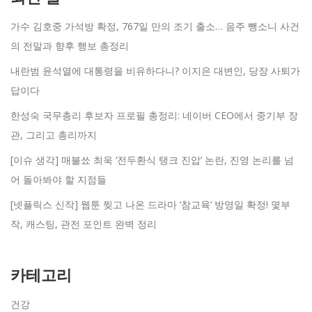
가수 김호중 가석방 확정, 767일 만의 조기 출소… 음주 뺑소니 사건
의 전말과 향후 행보 총정리
내란범 윤석열에 대통령을 비유하다니? 이지은 대변인, 당장 사퇴가
답이다
한성숙 국무총리 후보자 프로필 총정리: 네이버 CEO에서 중기부 장
관, 그리고 총리까지
[이슈 생각] 매불쑈 최욱 ‘전두환식 탱크 진압’ 논란, 진영 논리를 넘
어 돌아봐야 할 지점들
[넷플릭스 신작] 웹툰 찢고 나온 드라마 ‘참교육’ 방영일 확정! 몇부
작, 캐스팅, 관전 포인트 완벽 정리
카테고리
건강