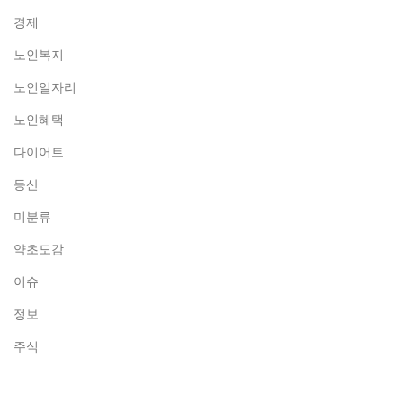
경제
노인복지
노인일자리
노인혜택
다이어트
등산
미분류
약초도감
이슈
정보
주식