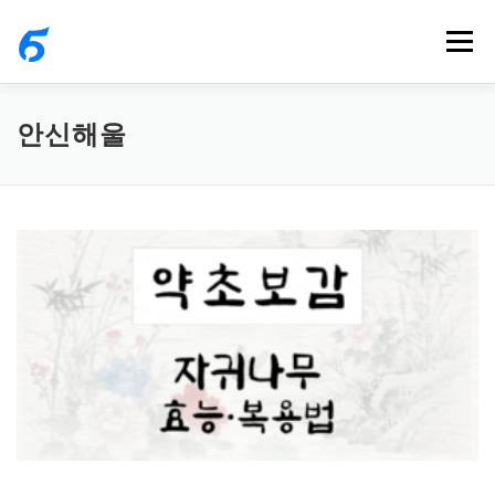
내
메뉴
용
으
로
안신해울
바
로
가
기