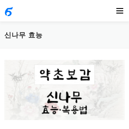
내
메뉴
용
으
로
신나무 효능
바
로
가
기