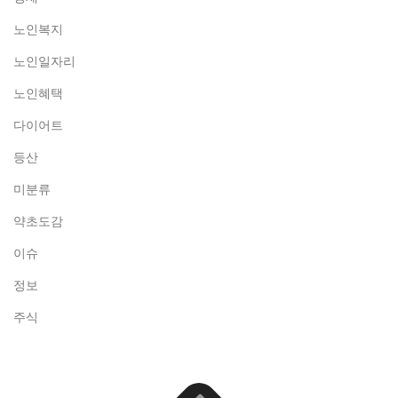
노인복지
노인일자리
노인혜택
다이어트
등산
미분류
약초도감
이슈
정보
주식