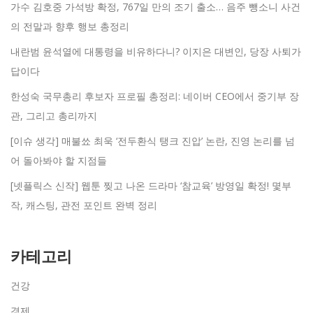
가수 김호중 가석방 확정, 767일 만의 조기 출소… 음주 뺑소니 사건
의 전말과 향후 행보 총정리
내란범 윤석열에 대통령을 비유하다니? 이지은 대변인, 당장 사퇴가
답이다
한성숙 국무총리 후보자 프로필 총정리: 네이버 CEO에서 중기부 장
관, 그리고 총리까지
[이슈 생각] 매불쑈 최욱 ‘전두환식 탱크 진압’ 논란, 진영 논리를 넘
어 돌아봐야 할 지점들
[넷플릭스 신작] 웹툰 찢고 나온 드라마 ‘참교육’ 방영일 확정! 몇부
작, 캐스팅, 관전 포인트 완벽 정리
카테고리
건강
경제